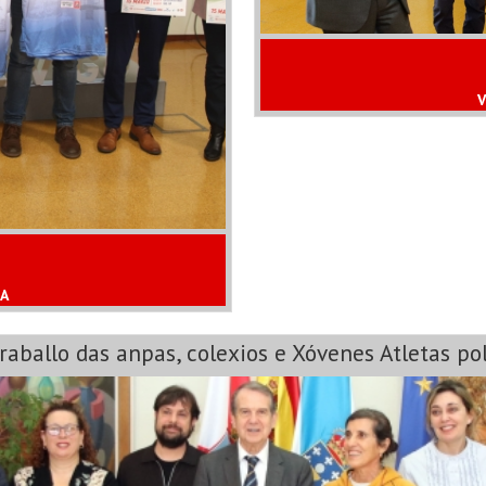
V
SA
traballo das anpas, colexios e Xóvenes Atletas po