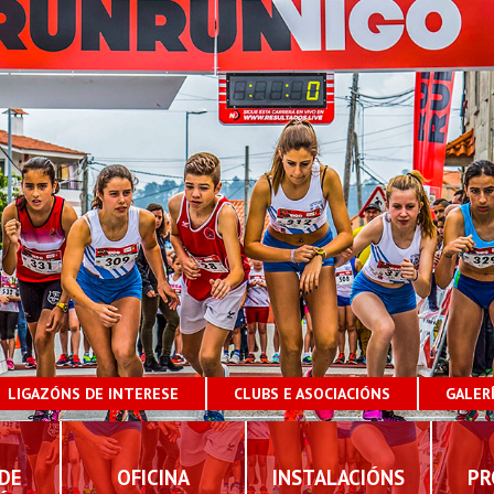
LIGAZÓNS DE INTERESE
CLUBS E ASOCIACIÓNS
GALER
DE
OFICINA
INSTALACIÓNS
PR