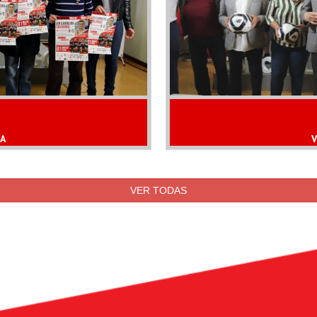
SA
V
VER TODAS