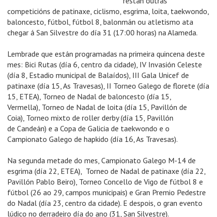
restan outras
competicións de patinaxe, ciclismo, esgrima, loita, taekwondo,
baloncesto, fútbol, fútbol 8, balonmán ou atletismo ata
chegar á San Silvestre do día 31 (17:00 horas) na Alameda.
Lembrade que están programadas na primeira quincena deste
mes: Bici Rutas (día 6, centro da cidade), IV Invasión Celeste
(día 8, Estadio municipal de Balaídos), III Gala Unicef de
patinaxe (día 15, As Travesas), II Torneo Galego de florete (día
15, ETEA), Torneo de Nadal de baloncesto (día 15,
Vermella), Torneo de Nadal de loita (día 15, Pavillón de
Coia), Torneo mixto de roller derby (día 15, Pavillón
de Candeán) e a Copa de Galicia de taekwondo e o
Campionato Galego de hapkido (día 16, As Travesas).
Na segunda metade do mes, Campionato Galego M-14 de
esgrima (día 22, ETEA), Torneo de Nadal de patinaxe (día 22,
Pavillón Pablo Beiro), Torneo Concello de Vigo de fútbol 8 e
fútbol (26 ao 29, campos municipais) e Gran Premio Pedestre
do Nadal (día 23, centro da cidade). E despois, o gran evento
lúdico no derradeiro día do ano (31, San Silvestre).