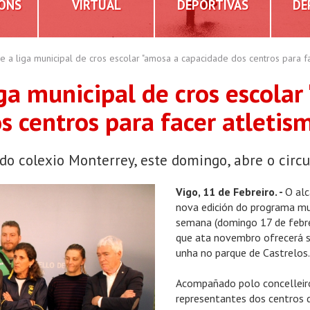
IÓNS
VIRTUAL
DEPORTIVAS
DE
e a liga municipal de cros escolar "amosa a capacidade dos centros para fa
iga municipal de cros escola
s centros para facer atletis
do colexio Monterrey, este domingo, abre o circ
Vigo, 11 de Febreiro. -
O alc
nova edición do programa mun
semana (domingo 17 de febrei
que ata novembro ofrecerá se
unha no parque de Castrelos.
Acompañado polo concelleiro
representantes dos centros d