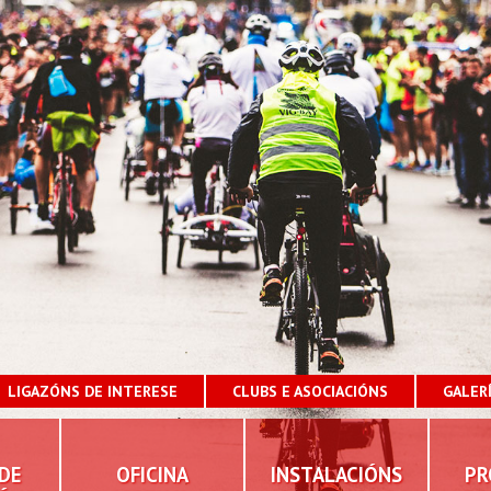
LIGAZÓNS DE INTERESE
CLUBS E ASOCIACIÓNS
GALER
DE
OFICINA
INSTALACIÓNS
PR