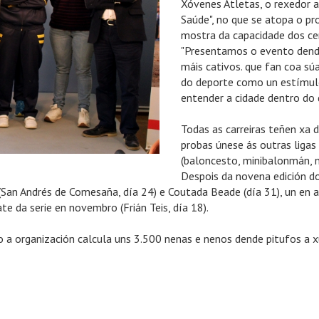
Xóvenes Atletas, o rexedor 
Saúde", no que se atopa o p
mostra da capacidade dos cen
"Presentamos o evento dend
máis cativos. que fan coa súa
do deporte como un estímulo 
entender a cidade dentro do 
Todas as carreiras teñen xa d
probas únese ás outras ligas
(baloncesto, minibalonmán, n
Despois da novena edición do
San Andrés de Comesaña, día 24) e Coutada Beade (día 31), un en ab
te da serie en novembro (Frián Teis, día 18).
 organización calcula uns 3.500 nenas e nenos dende pitufos a x