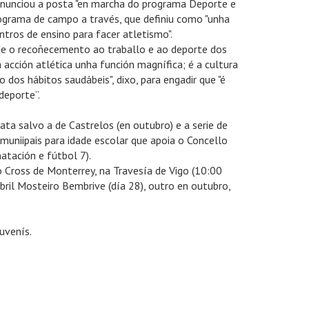
anunciou a posta "en marcha do programa Deporte e
rograma de campo a través, que definiu como "unha
tros de ensino para facer atletismo".
e o recoñecemento ao traballo e ao deporte dos
 acción atlética unha función magnífica; é a cultura
dos hábitos saudábeis", dixo, para engadir que "é
deporte”.
ata salvo a de Castrelos (en outubro) e a serie de
 muniipais para idade escolar que apoia o Concello
atación e fútbol 7).
 Cross de Monterrey, na Travesía de Vigo (10:00
ril Mosteiro Bembrive (día 28), outro en outubro,
uvenís.