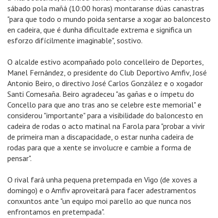
sábado pola mañá (10:00 horas) montaranse dúas canastras
"para que todo o mundo poida sentarse a xogar ao baloncesto
en cadeira, que é dunha dificultade extrema e significa un
esforzo difícilmente imaginable", sostivo.
O alcalde estivo acompañado polo concelleiro de Deportes,
Manel Fernández, o presidente do Club Deportivo Amfiv, José
Antonio Beiro, o directivo José Carlos González e o xogador
Santi Comesaña. Beiro agradeceu "as gañas e o ímpetu do
Concello para que ano tras ano se celebre este memorial" e
considerou "importante" para a visibilidade do baloncesto en
cadeira de rodas o acto matinal na Farola para "probar a vivir
de primeira man a discapacidade, o estar nunha cadeira de
rodas para que a xente se involucre e cambie a forma de
pensar".
O rival fará unha pequena pretempada en Vigo (de xoves a
domingo) e o Amfiv aproveitará para facer adestramentos
conxuntos ante "un equipo moi parello ao que nunca nos
enfrontamos en pretempada".