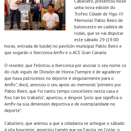
Caballero, presentou hoxe
unha nova edición do
Trofeo Cidade de Vigo-III
Memorial Pablo Beiro de
baloncesto en cadeira de
rodas, que se vai disputar
este sábado 29 (19:00
horas, entrada de balde) no pavillón municipal Pablo Beiro e
que xogarán o Iberconsa Amfiv e o ACE Gran Canaria.
O rexedor, que felicitou a Iberconsa por asociar o seu nome co
do club vigués de División de Honra ("sempre é de agradecer
que haxa patrocinios no deporte e singularmente para o
Amfiv", dixo), amosou o seu apoio ao memorial "primeiro por
Pablo Beiro, que foi tanto tempo concelleiro nesta casa e
fixo tan bo traballo", apuntou, e despois "polo que significa o
Amfiv na súa dimensión deportiva e de exemplaridade no
deporte".
Caballero, que animou a que a cidadanía se achegue o sábado
á vila boucense, anunciou tamén que na Farola, en Colón, o