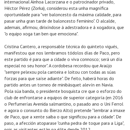
internacional Ainhoa Lacorzana e o patrocinador privado,
Héctor Pérez (Zorka), considerou esta unha magnífica
oportunidade para "ver baloncesto da máxima calidade, para
pasar unha gran tarde de baloncesto feminino". O alcalde,
ademais, afirmou, dirixíndose á adestradora e á xogadora, que
"o equipo xoga tan ben que emociona".
Cristina Cantero, a responsable técnica do quinteto vigués,
manifestou que nos lembramos tódolos días de Paco, pero
este partido é para que a cidade o viva connosco; será un día
especial no seu honor". A cordobesa recordou que Araújo
"sempre pelexou pola canteira e loitou con todas as súas
forzas para que saíse adiante". De feito, haberá horas do
partido antes un torneo de minibásquet alevín en Navia.
Pola súa banda, o presidente bosquista cre que o esforzo do
club de enfrontarse a equipos de superior categoría (en 2016
o Perfumerías Avenida salmantino, o pasado ano o Uni Ferrol
e agora o conxunto do Bierzo Alto) pretende "lembrar a imaxe
de Paco, que a xente saiba o que significou para a cidade". De
paso, a afección atoparase "cunha pedra de toque para a Liga",
pois as visitantes están na élite dende 2012.